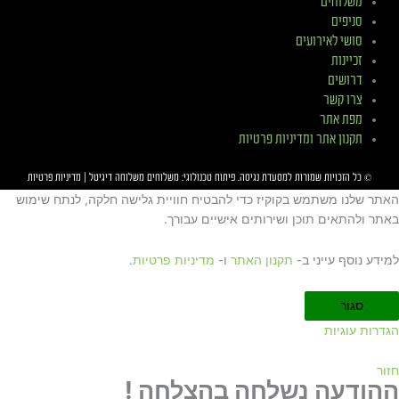
משלוחים
סניפים
סושי לאירועים
זכיינות
דרושים
צרו קשר
מפת אתר
תקנון אתר ומדיניות פרטיות
© כל הזכויות שמורות למסעדת
נגיסה
. פיתוח טכנולוגי:
משלוחים
משלוחה דיגיטל
|
מדיניות פרטיות
האתר שלנו משתמש בקוקיז כדי להבטיח חוויית גלישה חלקה, לנתח שימוש
באתר ולהתאים תוכן ושירותים אישיים עבורך.
למידע נוסף עייני ב-
תקנון האתר
ו-
מדיניות פרטיות
.
סגור
הגדרות עוגיות
חזור
ההודעה נשלחה בהצלחה !