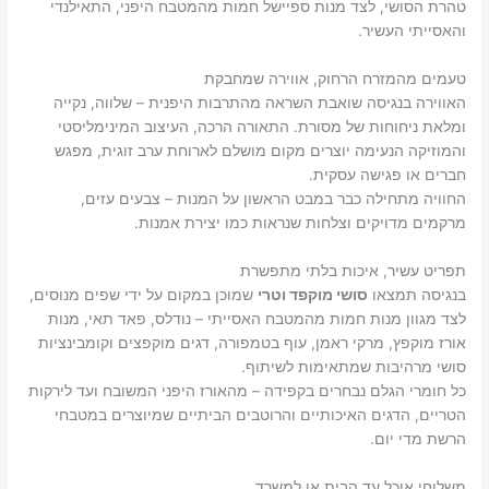
טהרת הסושי, לצד מנות ספיישל חמות מהמטבח היפני, התאילנדי
והאסייתי העשיר.
טעמים מהמזרח הרחוק, אווירה שמחבקת
האווירה בנגיסה שואבת השראה מהתרבות היפנית – שלווה, נקייה
ומלאת ניחוחות של מסורת. התאורה הרכה, העיצוב המינימליסטי
והמוזיקה הנעימה יוצרים מקום מושלם לארוחת ערב זוגית, מפגש
חברים או פגישה עסקית.
החוויה מתחילה כבר במבט הראשון על המנות – צבעים עזים,
מרקמים מדויקים וצלחות שנראות כמו יצירת אמנות.
תפריט עשיר, איכות בלתי מתפשרת
בנגיסה תמצאו
סושי מוקפד וטרי
שמוכן במקום על ידי שפים מנוסים,
לצד מגוון מנות חמות מהמטבח האסייתי – נודלס, פאד תאי, מנות
אורז מוקפץ, מרקי ראמן, עוף בטמפורה, דגים מוקפצים וקומבינציות
סושי מרהיבות שמתאימות לשיתוף.
כל חומרי הגלם נבחרים בקפידה – מהאורז היפני המשובח ועד לירקות
הטריים, הדגים האיכותיים והרוטבים הביתיים שמיוצרים במטבחי
הרשת מדי יום.
משלוחי אוכל עד הבית או למשרד