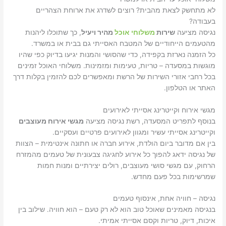
לא מתחשק לצאת מהבית? רוצים לשדרג את ארוחת הצהריים
בעבודה?
נגיסה מציעה
שירות
משלוחי אוכל
מהיר ויעיל
, כך שתוכלו ליהנות
מהטעמים הייחודיים של המטבח האסייתי גם בבית או במשרד.
כל הזמנה נארזת בקפידה, כדי שהסושי והמנות יגיעו בדיוק כפי שהיו
מוגשות במסעדה – טריות, טעימות ומזמינות. משלוחי האוכל זמינים
בכל רחבי אזורי השירות של הרשת ומאפשרים לכם להזמין בקלות דרך
האתר או הטלפון.
מגשי אירוח וקייטרינג אסייתי לאירועים
בנוסף לתפריט המסעדה, רשת נגיסה מציעה
מגשי אירוח מעוצבים
וקייטרינג אסייתי עשיר ומגוון לאירועים פרטיים ועסקיים.
בין אם מדובר ביום הולדת, אירוע חברה או חתונה אינטימית – הצוות
של נגיסה ידאג להפוך כל אירוע לחגיגה צבעונית של טעמים מהמזרח
הרחוק, עם מגשי סושי מעוצבים, רולים יצירתיים ומנות חמות
שמרשימות בכל פעם מחדש.
נגיסה – חוויה אחת, אינסוף טעמים
בנגיסה מאמינים שאוכל טוב הוא לא רק טעם – הוא חוויה. שילוב בין
איכות, דיוק, טריות וקסם אסייתי אמיתי.