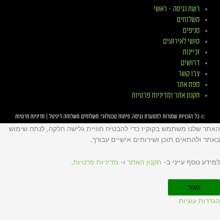
רשת נגיסה – ראשי
משלוחים
סניפים
סושי לאירועים
זכיינות
דרושים
צרו קשר
מפת אתר
תקנון אתר ומדיניות פרטיות
© כל הזכויות שמורות למסעדת
נגיסה
. פיתוח טכנולוגי:
משלוחים
משלוחה דיגיטל
|
מדיניות פרטיות
האתר שלנו משתמש בקוקיז כדי להבטיח חוויית גלישה חלקה, לנתח שימוש
באתר ולהתאים תוכן ושירותים אישיים עבורך.
למידע נוסף עייני ב-
תקנון האתר
ו-
מדיניות פרטיות
.
סגור
הגדרות עוגיות